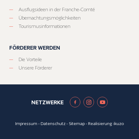
Ausflugsideen in der Franche-Comté
Übernachtungsmöglichkeiten
Tourismusinformationen
FÖRDERER WERDEN
Die Vorteile
Unsere Förderer
NETZWERKE
Impressum
-
Datenschutz
-
Sitemap
- Realisierung:
ikuzo