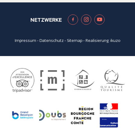
NETZWERKE
Impressum
-
Datenschutz
-
Sitemap
- Realisierung:
ikuzo