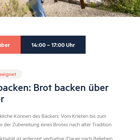
mber
14:00 – 17:00 Uhr
geeignet
packen: Brot backen über
r
kliche Können des Bäckers: Vom Kneten bis zum
 der Zubereitung eines Brotes nach alter Tradition.
tivität ist jederzeit verfügbar (Dauer nach Belieben,