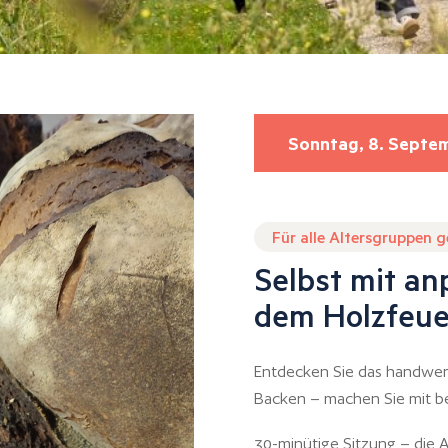
Sonntag, 8. Septe
Für alle Altersgruppen 
Selbst mit an
dem Holzfeue
Entdecken Sie das handwer
Backen – machen Sie mit bei
30-minütige Sitzung – die Ak