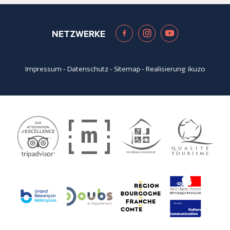
NETZWERKE
Impressum
-
Datenschutz
-
Sitemap
- Realisierung:
ikuzo