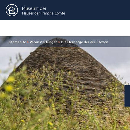
Museum der
Häuser der Franche-Comté
Startseite
>
Veranstaltungen
>
Die Herberge der drei Hexen