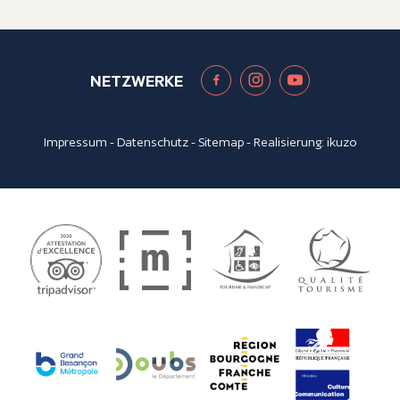
NETZWERKE
Impressum
-
Datenschutz
-
Sitemap
- Realisierung:
ikuzo