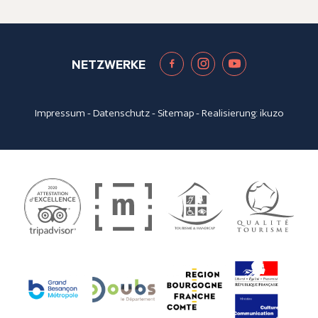
NETZWERKE
Impressum
-
Datenschutz
-
Sitemap
- Realisierung:
ikuzo