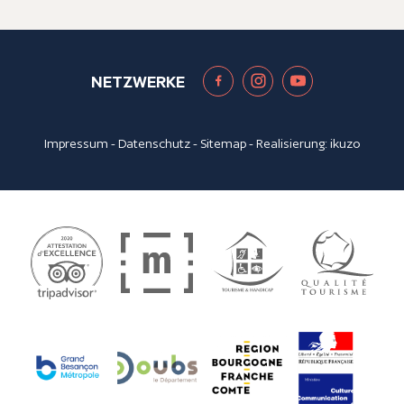
NETZWERKE
Impressum
-
Datenschutz
-
Sitemap
- Realisierung:
ikuzo