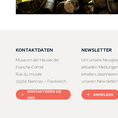
KONTAKTDATEN
NEWSLETTER
Museum der Häuser der
Um unsere Neuigkei
Franche-Comté
aktuellen Meldungen
Rue du musée
erhalten, abonnieren
25360 Nancray – Frankreich
unseren Newsletter!
KONTAKTIEREN SIE
ANMELDEN
UNS