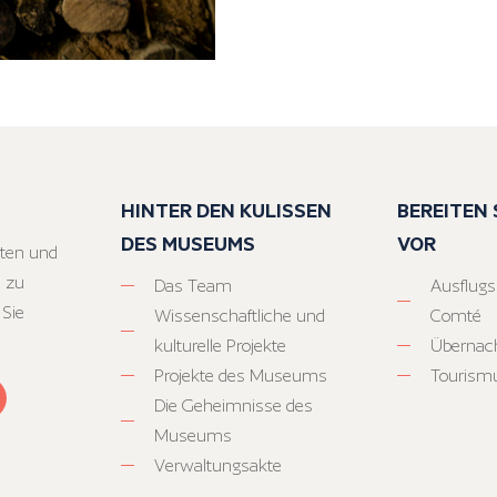
HINTER DEN KULISSEN
BEREITEN S
DES MUSEUMS
VOR
ten und
 zu
Das Team
Ausflugs
 Sie
Wissenschaftliche und
Comté
kulturelle Projekte
Übernac
Projekte des Museums
Tourism
Die Geheimnisse des
Museums
Verwaltungsakte