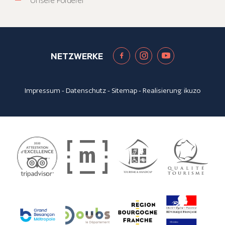
Unsere Förderer
NETZWERKE
Impressum
-
Datenschutz
-
Sitemap
- Realisierung:
ikuzo