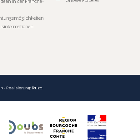
Unsere Förderer
ideen in der Franche-
htungsmöglichkeiten
usinformationen
ap
- Realisierung:
ikuzo