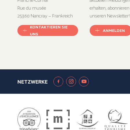
Franche-Comté
aktuellen Meldungen
Rue du musée
erhalten, abonnieren
25360 Nancray – Frankreich
unseren Newsletter!
KONTAKTIEREN SIE
ANMELDEN
UNS
NETZWERKE