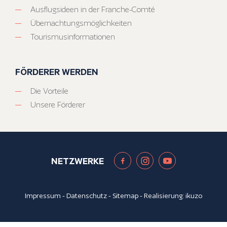
Ausflugsideen in der Franche-Comté
Übernachtungsmöglichkeiten
Tourismusinformationen
FÖRDERER WERDEN
Die Vorteile
Unsere Förderer
NETZWERKE
Impressum
-
Datenschutz
-
Sitemap
- Realisierung:
ikuzo