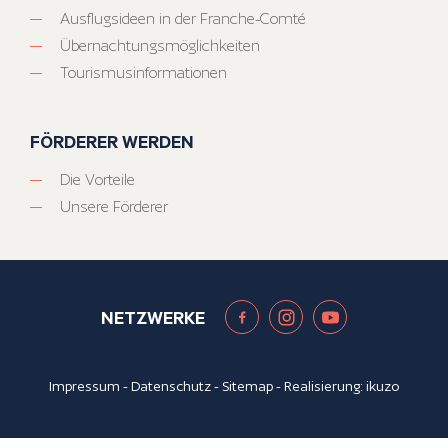
Ausflugsideen in der Franche-Comté
Übernachtungsmöglichkeiten
Tourismusinformationen
FÖRDERER WERDEN
Die Vorteile
Unsere Förderer
NETZWERKE
Impressum
-
Datenschutz
-
Sitemap
- Realisierung:
ikuzo