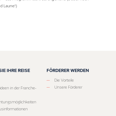
nd Laune!)
IE IHRE REISE
FÖRDERER WERDEN
Die Vorteile
Unsere Förderer
ideen in der Franche-
htungsmöglichkeiten
usinformationen