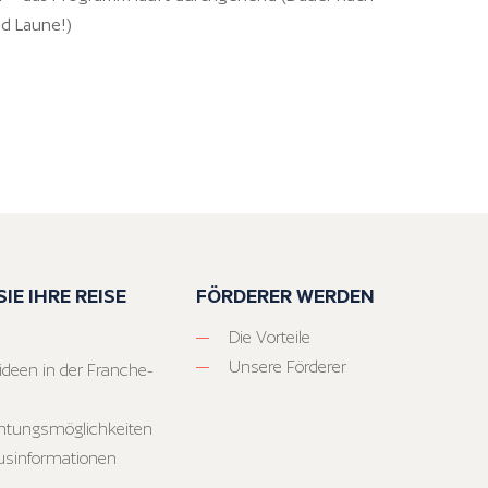
nd Laune!)
IE IHRE REISE
FÖRDERER WERDEN
Die Vorteile
Unsere Förderer
ideen in der Franche-
htungsmöglichkeiten
usinformationen