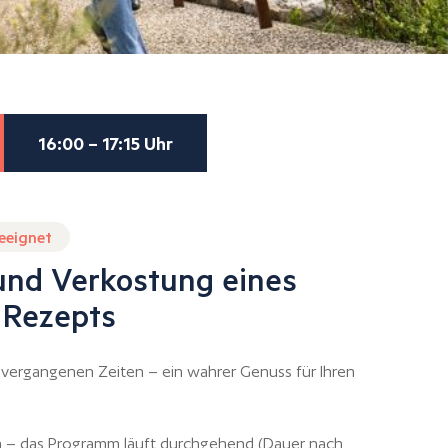
16:00 – 17:15 Uhr
geeignet
und Verkostung eines
n Rezepts
vergangenen Zeiten – ein wahrer Genuss für Ihren
en – das Programm läuft durchgehend (Dauer nach