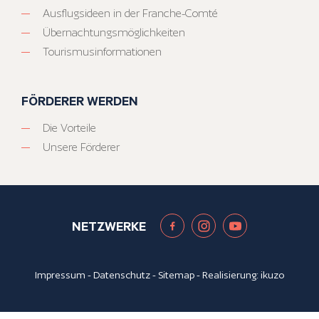
Ausflugsideen in der Franche-Comté
Übernachtungsmöglichkeiten
Tourismusinformationen
FÖRDERER WERDEN
Die Vorteile
Unsere Förderer
NETZWERKE
Impressum
-
Datenschutz
-
Sitemap
- Realisierung:
ikuzo