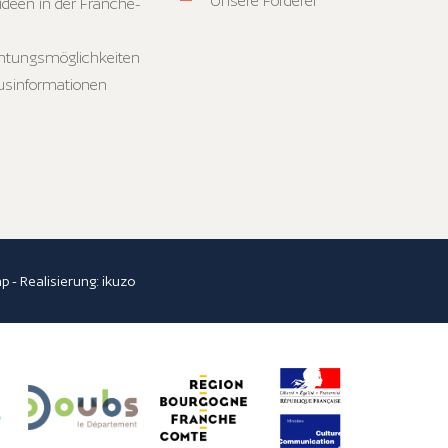
Unsere Förderer
ideen in der Franche-
htungsmöglichkeiten
usinformationen
ap
- Realisierung:
ikuzo