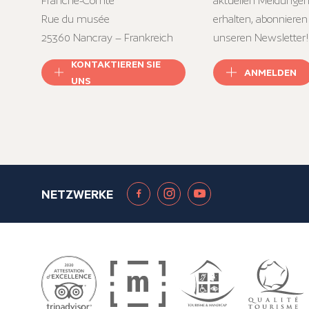
Franche-Comté
aktuellen Meldungen
Rue du musée
erhalten, abonnieren
25360 Nancray – Frankreich
unseren Newsletter!
KONTAKTIEREN SIE
ANMELDEN
UNS
NETZWERKE