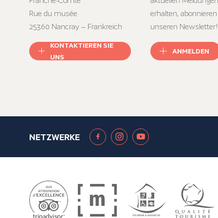
Franche-Comté
aktuellen Meldungen
Rue du musée
erhalten, abonnieren
25360 Nancray – Frankreich
unseren Newsletter!
KONTAKTIEREN SIE
ANMELDEN
UNS
NETZWERKE