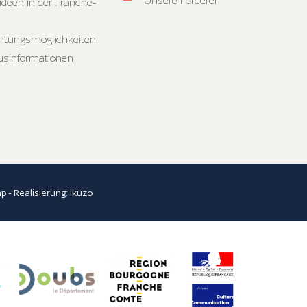
Unsere Förderer
ideen in der Franche-
htungsmöglichkeiten
usinformationen
ap
- Realisierung:
ikuzo