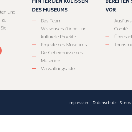
HINTER DEN KULISSEN
BEREITEN S
DES MUSEUMS
VOR
ten und
 zu
Das Team
Ausflugs
 Sie
Wissenschaftliche und
Comté
kulturelle Projekte
Übernac
Projekte des Museums
Tourism
Die Geheimnisse des
Museums
Verwaltungsakte
Impressum
-
Datenschutz
-
Sitem