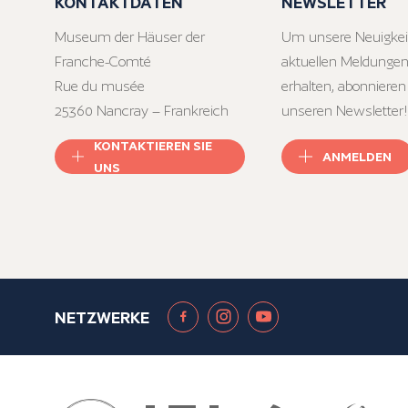
KONTAKTDATEN
NEWSLETTER
Museum der Häuser der
Um unsere Neuigkei
Franche-Comté
aktuellen Meldungen
Rue du musée
erhalten, abonnieren
25360 Nancray – Frankreich
unseren Newsletter!
KONTAKTIEREN SIE
ANMELDEN
UNS
NETZWERKE