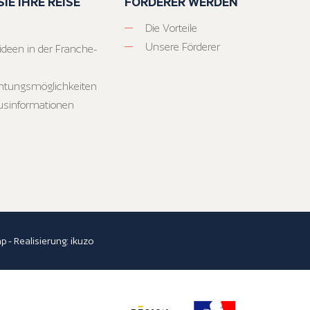
IE IHRE REISE
FÖRDERER WERDEN
Die Vorteile
Unsere Förderer
ideen in der Franche-
htungsmöglichkeiten
usinformationen
ap
- Realisierung:
ikuzo