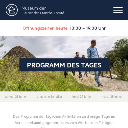
Museum der
Häuser der Franche-Comté
Öffnungszeiten heute:
10:00 – 19:00 Uhr
PROGRAMM DES TAGES
samedi 25 juillet
dimanche 26 juillet
lundi 27 juillet
mardi 28 juillet
Das Programm der täglichen Aktivitäten wird einige Tage im
Voraus bekannt gegeben, da es vom Wetter, den Erträgen