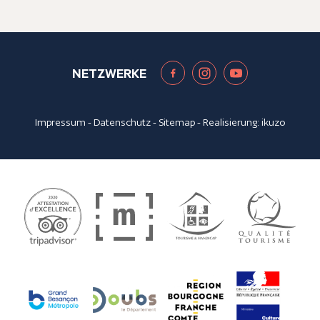
NETZWERKE
Impressum
-
Datenschutz
-
Sitemap
- Realisierung:
ikuzo