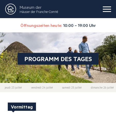
Museum der
Häuser der Franche-Comté
Öffnungszeiten heute:
10:00 – 19:00 Uhr
PROGRAMM DES TAGES
jeudi 23 juillet
vendredi 24 juillet
samedi 25 juillet
dimanche 26 juillet
Vormittag