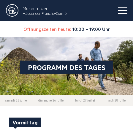
Museum der
Häuser der Franche-Comté
Öffnungszeiten heute:
10:00 – 19:00 Uhr
PROGRAMM DES TAGES
samedi 25 juillet
dimanche 26 juillet
lundi 27 juillet
mardi 28 juillet
Vormittag