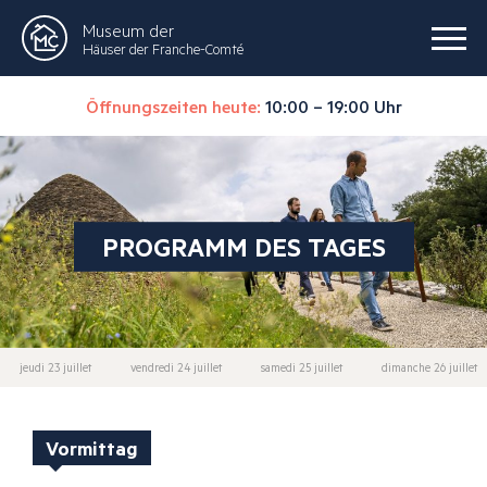
Museum der
Häuser der Franche-Comté
Öffnungszeiten heute:
10:00 – 19:00 Uhr
PROGRAMM DES TAGES
jeudi 23 juillet
vendredi 24 juillet
samedi 25 juillet
dimanche 26 juillet
Vormittag