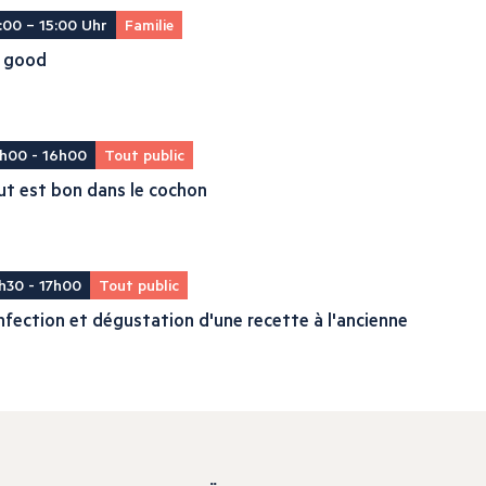
:00 – 15:00 Uhr
Familie
il good
h00 - 16h00
Tout public
t est bon dans le cochon
h30 - 17h00
Tout public
fection et dégustation d'une recette à l'ancienne