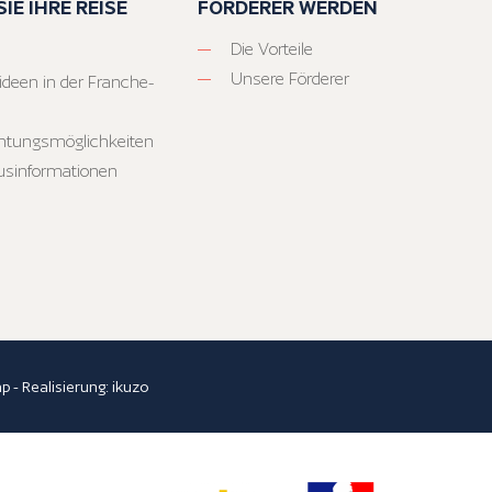
IE IHRE REISE
FÖRDERER WERDEN
Die Vorteile
Unsere Förderer
ideen in der Franche-
htungsmöglichkeiten
usinformationen
ap
- Realisierung:
ikuzo