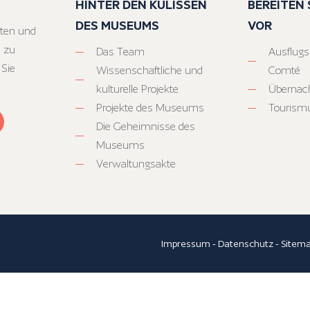
HINTER DEN KULISSEN
BEREITEN S
DES MUSEUMS
VOR
ten und
 zu
Das Team
Ausflugs
 Sie
Wissenschaftliche und
Comté
kulturelle Projekte
Übernac
Projekte des Museums
Tourism
Die Geheimnisse des
Museums
Verwaltungsakte
Impressum
-
Datenschutz
-
Sitem