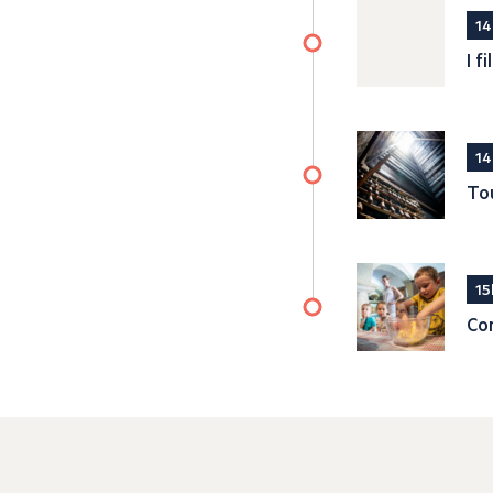
14
I f
14
Tou
15
Con