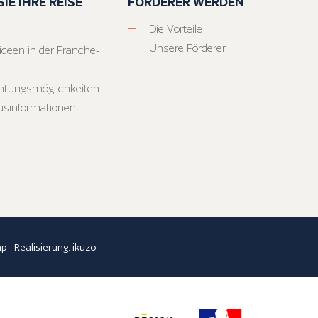
IE IHRE REISE
FÖRDERER WERDEN
Die Vorteile
Unsere Förderer
ideen in der Franche-
htungsmöglichkeiten
usinformationen
ap
- Realisierung:
ikuzo