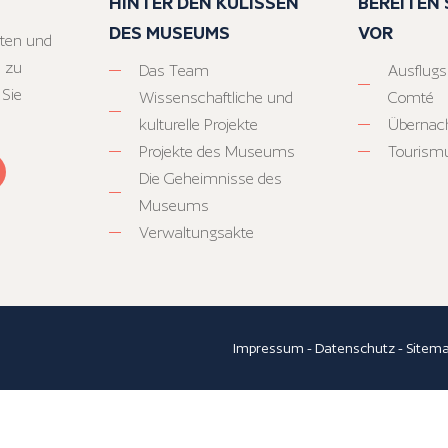
HINTER DEN KULISSEN
BEREITEN S
DES MUSEUMS
VOR
ten und
 zu
Das Team
Ausflugs
 Sie
Wissenschaftliche und
Comté
kulturelle Projekte
Übernac
Projekte des Museums
Tourism
Die Geheimnisse des
Museums
Verwaltungsakte
Impressum
-
Datenschutz
-
Sitem