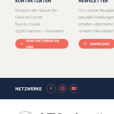
KONTAKTDATEN
NEWSLETTER
Museum der Häuser der
Um unsere Neuigkei
Franche-Comté
aktuellen Meldungen
Rue du musée
erhalten, abonnieren
25360 Nancray – Frankreich
unseren Newsletter!
KONTAKTIEREN SIE
ANMELDEN
UNS
NETZWERKE