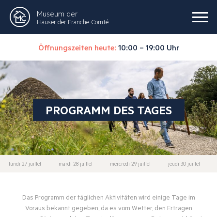
Museum der
Häuser der Franche-Comté
Öffnungszeiten heute:
10:00 – 19:00 Uhr
PROGRAMM DES TAGES
lundi 27 juillet
mardi 28 juillet
mercredi 29 juillet
jeudi 30 juillet
Das Programm der täglichen Aktivitäten wird einige Tage im
Voraus bekannt gegeben, da es vom Wetter, den Erträgen