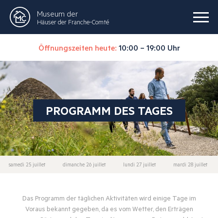
Museum der
Häuser der Franche-Comté
Öffnungszeiten heute:
10:00 – 19:00 Uhr
PROGRAMM DES TAGES
samedi 25 juillet
dimanche 26 juillet
lundi 27 juillet
mardi 28 juillet
Das Programm der täglichen Aktivitäten wird einige Tage im
Voraus bekannt gegeben, da es vom Wetter, den Erträgen