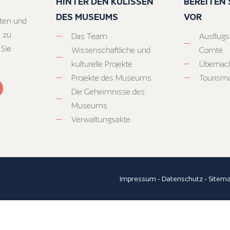
HINTER DEN KULISSEN
BEREITEN S
DES MUSEUMS
VOR
ten und
 zu
Das Team
Ausflugs
 Sie
Wissenschaftliche und
Comté
kulturelle Projekte
Übernac
Projekte des Museums
Tourism
Die Geheimnisse des
Museums
Verwaltungsakte
Impressum
-
Datenschutz
-
Sitem