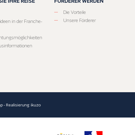
IE IHRE REISE
FÖRDERER WERDEN
Die Vorteile
Unsere Förderer
ideen in der Franche-
htungsmöglichkeiten
usinformationen
ap
- Realisierung:
ikuzo