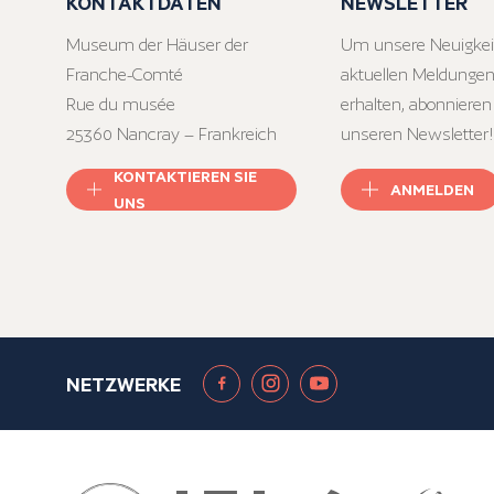
KONTAKTDATEN
NEWSLETTER
Museum der Häuser der
Um unsere Neuigkei
Franche-Comté
aktuellen Meldungen
Rue du musée
erhalten, abonnieren
25360 Nancray – Frankreich
unseren Newsletter!
KONTAKTIEREN SIE
ANMELDEN
UNS
NETZWERKE