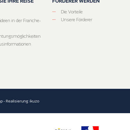
IE IHRE REISE
FÖRDERER WERDEN
Die Vorteile
Unsere Förderer
ideen in der Franche-
htungsmöglichkeiten
usinformationen
ap
- Realisierung:
ikuzo