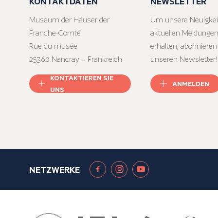
KONTAKTDATEN
NEWSLETTER
Museum der Häuser der
Um unsere Neuigkei
Franche-Comté
aktuellen Meldungen
Rue du musée
erhalten, abonnieren
25360 Nancray – Frankreich
unseren Newsletter!
KONTAKTIEREN SIE
ANMELDEN
UNS
NETZWERKE