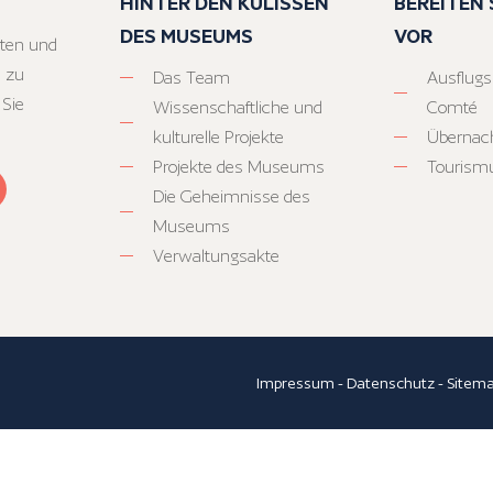
HINTER DEN KULISSEN
BEREITEN S
DES MUSEUMS
VOR
ten und
 zu
Das Team
Ausflugs
 Sie
Wissenschaftliche und
Comté
kulturelle Projekte
Übernac
Projekte des Museums
Tourism
Die Geheimnisse des
Museums
Verwaltungsakte
Impressum
-
Datenschutz
-
Sitem