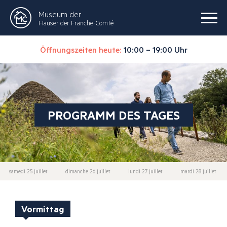
Museum der
Häuser der Franche-Comté
Öffnungszeiten heute:
10:00 – 19:00 Uhr
PROGRAMM DES TAGES
samedi 25 juillet
dimanche 26 juillet
lundi 27 juillet
mardi 28 juillet
Vormittag