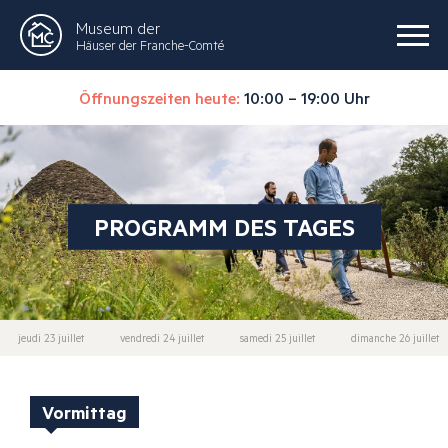
Museum der
Häuser der Franche-Comté
Öffnungszeiten heute:
10:00 – 19:00 Uhr
PROGRAMM DES TAGES
jeudi 23 juillet
vendredi 24 juillet
samedi 25 juillet
dimanche 26 juillet
Vormittag