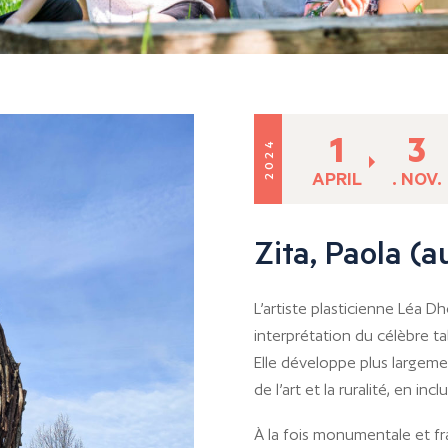
1
3
2024
APRIL
. NOV.
Zita, Paola (
L’artiste plasticienne Léa D
interprétation du célèbre t
Elle développe plus largemen
de l’art et la ruralité, en inc
À la fois monumentale et fr