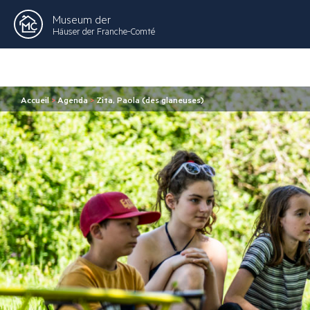
Museum der
Häuser der Franche-Comté
Accueil
>
Agenda
>
Zita, Paola (des glaneuses)