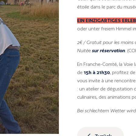
étoile dans le parc du musé
EIN EINZIGARTIGES ERLE
oder unter freiem Himmel i
2€ / Gratuit pour les moins 
Nuitée
sur réservation
.
(CO
En Franche-Comté, la Voie l
de
15h à 21h30
, profitez d
vous invite à une rencontre
: un atelier de dégustation
culinaires, des animations p
Bei schlechtem Wetter wird
Zurück