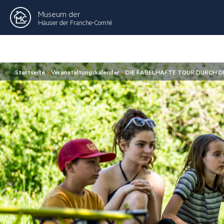
Museum der
Häuser der Franche-Comté
Startseite
>
Veranstaltungskalender
>
DIE FABELHAFTE TOUR DURCH D