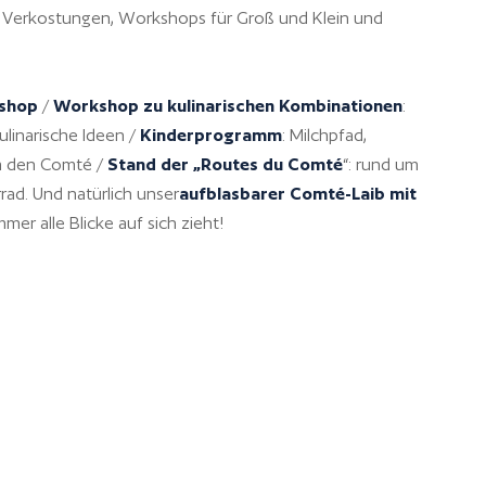
Verkostungen, Workshops für Groß und Klein und
!
shop
/
Workshop zu kulinarischen Kombinationen
:
linarische Ideen /
Kinderprogramm
: Milchpfad,
um den Comté /
Stand der „Routes du Comté
“: rund um
ad. Und natürlich unser
aufblasbarer Comté-Laib mit
mmer alle Blicke auf sich zieht!