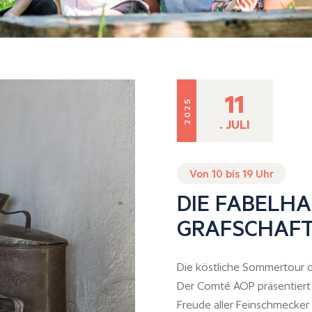
11
2025
. JULI
Von 10 bis 19 Uhr
DIE FABELHA
GRAFSCHAF
Die köstliche Sommertour
Der Comté AOP präsentiert s
Freude aller Feinschmecker