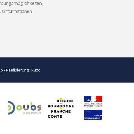
htungsmöglichkeiten
usinformationen
ap
- Realisierung:
ikuzo