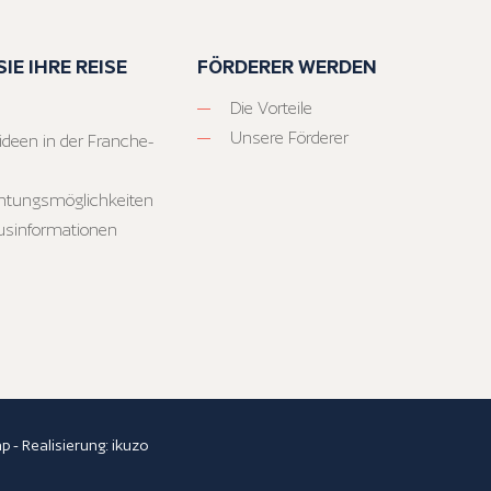
IE IHRE REISE
FÖRDERER WERDEN
Die Vorteile
Unsere Förderer
ideen in der Franche-
htungsmöglichkeiten
usinformationen
ap
- Realisierung:
ikuzo