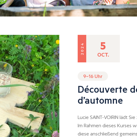
5
2024
OCT.
9–16 Uhr
Découverte d
d’automne
Lucie SAINT-VOIRIN lädt Si
Im Rahmen dieses Kurses we
diese anschließend gemeins