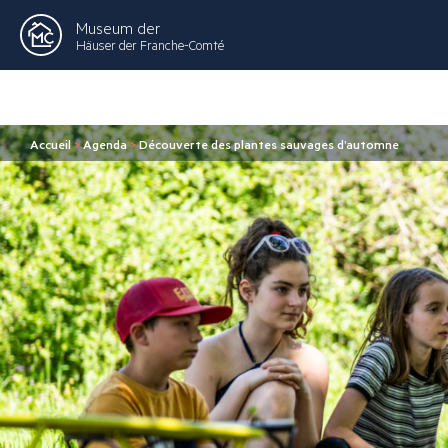
Museum der
Häuser der Franche-Comté
Accueil
>
Agenda
>
Découverte des plantes sauvages d’automne