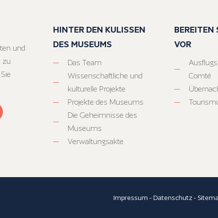
HINTER DEN KULISSEN
BEREITEN S
DES MUSEUMS
VOR
ten und
 zu
Das Team
Ausflugs
 Sie
Wissenschaftliche und
Comté
kulturelle Projekte
Übernac
Projekte des Museums
Tourism
Die Geheimnisse des
Museums
Verwaltungsakte
Impressum
-
Datenschutz
-
Sitem