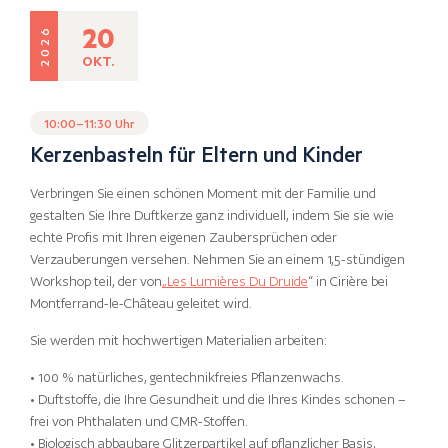
20
2026
OKT.
10:00–11:30 Uhr
Kerzenbasteln für Eltern und Kinder
Verbringen Sie einen schönen Moment mit der Familie und
gestalten Sie Ihre Duftkerze ganz individuell, indem Sie sie wie
echte Profis mit Ihren eigenen Zaubersprüchen oder
Verzauberungen versehen. Nehmen Sie an einem 1,5-stündigen
Workshop teil, der von
„Les Lumières Du Druide
“ in Cirière bei
Montferrand-le-Château geleitet wird.
Sie werden mit hochwertigen Materialien arbeiten:
• 100 % natürliches, gentechnikfreies Pflanzenwachs.
• Duftstoffe, die Ihre Gesundheit und die Ihres Kindes schonen –
frei von Phthalaten und CMR-Stoffen.
• Biologisch abbaubare Glitzerpartikel auf pflanzlicher Basis,