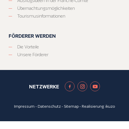
Ausflugsideen in der Franche-Comté
Übernachtungsmöglichkeiten
Tourismusinformationen
FÖRDERER WERDEN
Die Vorteile
Unsere Förderer
NETZWERKE
Impressum
-
Datenschutz
-
Sitemap
- Realisierung:
ikuzo