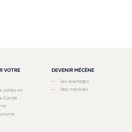
R VOTRE
DEVENIR MÉCÈNE
Les avantages
Nos mécènes
e sorties en
he-Comté
mir
tourisme