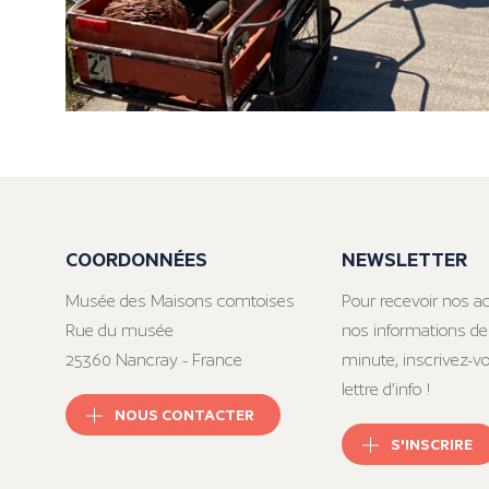
COORDONNÉES
NEWSLETTER
Musée des Maisons comtoises
Pour recevoir nos ac
Rue du musée
nos informations de
25360 Nancray - France
minute, inscrivez-v
lettre d’info !
NOUS CONTACTER
S'INSCRIRE