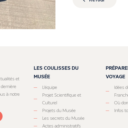
LES COULISSES DU
PRÉPARE
MUSÉE
VOYAGE
tualités et
 dernière
L’équipe
Idées d
ous à notre
Projet Scientifique et
Franc
Culturel
Où dor
Projets du Musée
Infos 
Les secrets du Musée
Actes administratifs