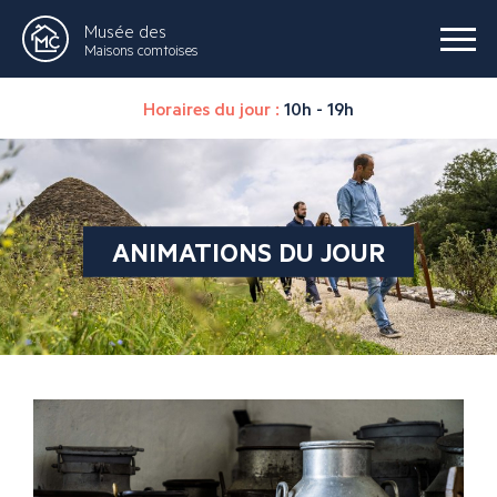
Musée des
Maisons comtoises
Horaires du jour :
10h - 19h
ANIMATIONS DU JOUR