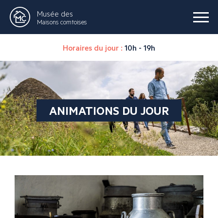
Musée des
Maisons comtoises
Horaires du jour :
10h - 19h
ANIMATIONS DU JOUR