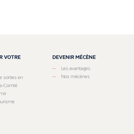
R VOTRE
DEVENIR MÉCÈNE
Les avantages
Nos mécènes
e sorties en
he-Comté
mir
tourisme