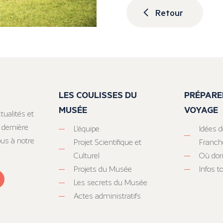
Retour
LES COULISSES DU
PRÉPARE
MUSÉE
VOYAGE
tualités et
 dernière
L’équipe
Idées d
ous à notre
Projet Scientifique et
Franc
Culturel
Où dor
Projets du Musée
Infos 
Les secrets du Musée
Actes administratifs