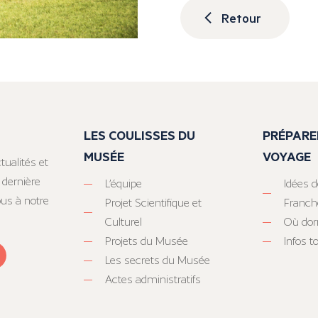
Retour
LES COULISSES DU
PRÉPARE
MUSÉE
VOYAGE
tualités et
 dernière
L’équipe
Idées d
ous à notre
Projet Scientifique et
Franc
Culturel
Où dor
Projets du Musée
Infos 
Les secrets du Musée
Actes administratifs