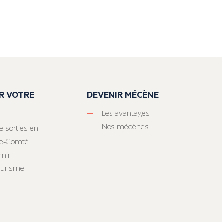
R VOTRE
DEVENIR MÉCÈNE
Les avantages
Nos mécènes
e sorties en
he-Comté
mir
tourisme