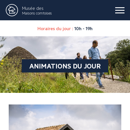
Musée des
Maisons comtoises
Horaires du jour :
10h - 19h
ANIMATIONS DU JOUR