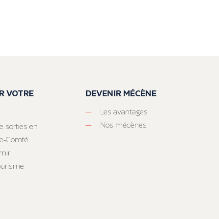
R VOTRE
DEVENIR MÉCÈNE
Les avantages
Nos mécènes
e sorties en
he-Comté
mir
tourisme