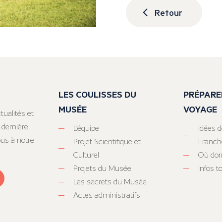
Retour
LES COULISSES DU
PRÉPARE
MUSÉE
VOYAGE
tualités et
 dernière
L’équipe
Idées d
ous à notre
Projet Scientifique et
Franc
Culturel
Où dor
Projets du Musée
Infos 
Les secrets du Musée
Actes administratifs