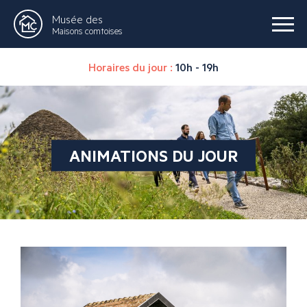
Musée des
Maisons comtoises
Horaires du jour :
10h - 19h
ANIMATIONS DU JOUR