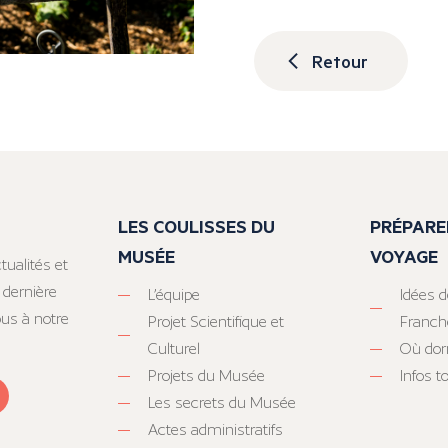
Retour
LES COULISSES DU
PRÉPARE
MUSÉE
VOYAGE
tualités et
 dernière
L’équipe
Idées d
ous à notre
Projet Scientifique et
Franc
Culturel
Où dor
Projets du Musée
Infos 
Les secrets du Musée
Actes administratifs