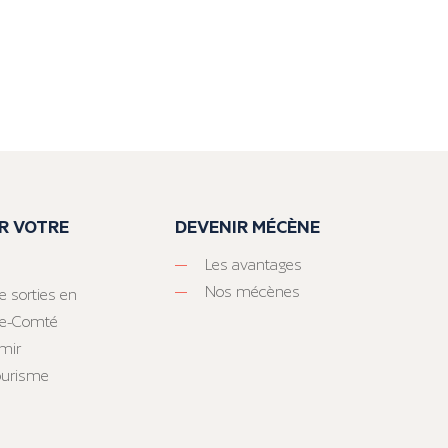
R VOTRE
DEVENIR MÉCÈNE
Les avantages
Nos mécènes
e sorties en
he-Comté
mir
tourisme