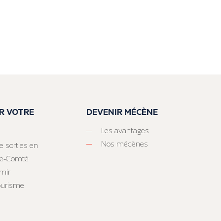
R VOTRE
DEVENIR MÉCÈNE
Les avantages
Nos mécènes
e sorties en
he-Comté
mir
tourisme