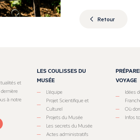
Retour
LES COULISSES DU
PRÉPARE
MUSÉE
VOYAGE
tualités et
 dernière
L’équipe
Idées d
ous à notre
Projet Scientifique et
Franc
Culturel
Où dor
Projets du Musée
Infos 
Les secrets du Musée
Actes administratifs