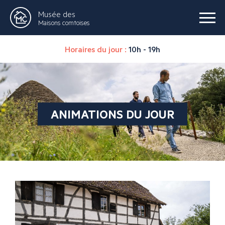
Musée des
Maisons comtoises
Horaires du jour :
10h - 19h
ANIMATIONS DU JOUR