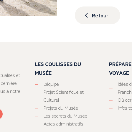
Retour
LES COULISSES DU
PRÉPARE
MUSÉE
VOYAGE
tualités et
 dernière
L’équipe
Idées d
ous à notre
Projet Scientifique et
Franc
Culturel
Où dor
Projets du Musée
Infos 
Les secrets du Musée
Actes administratifs