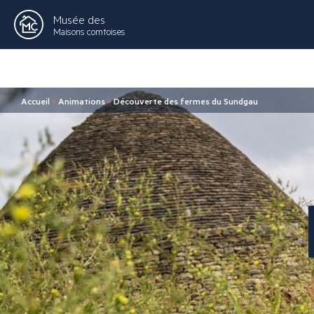
Musée des
Maisons comtoises
Accueil
>
Animations
>
Découverte des fermes du Sundgau