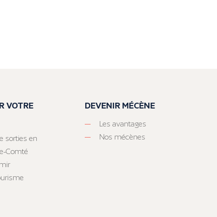
R VOTRE
DEVENIR MÉCÈNE
Les avantages
Nos mécènes
e sorties en
he-Comté
mir
tourisme